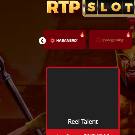
Reel Talent