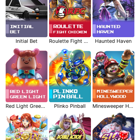
Initial Bet
Haunted Haven
Roulette Fight Chicken
Red Light Green Light
Plinko Pinball
Minesweeper Hollywood