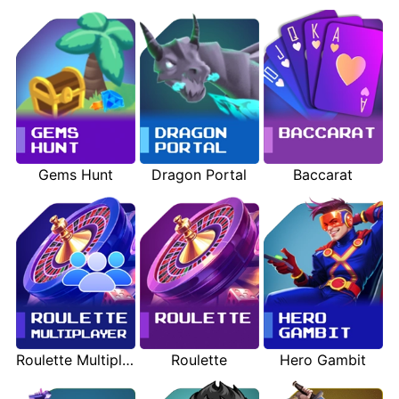
Gems Hunt
Dragon Portal
Baccarat
Roulette Multiplayer
Roulette
Hero Gambit