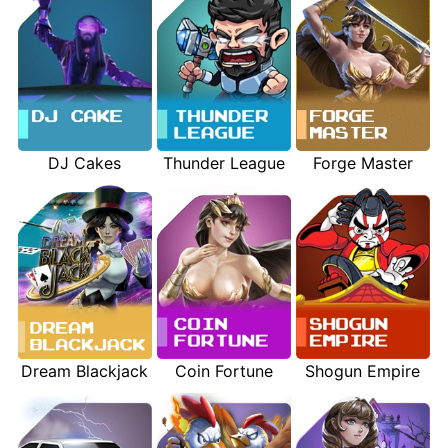
DJ Cakes
Thunder League
Forge Master
Coin Fortune
Shogun Empire
Dream Blackjack