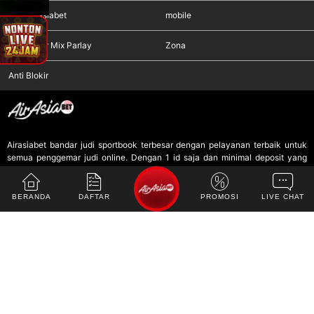
Link Airasiabet
mobile
Kalkulator Mix Parlay
Zona
Anti Blokir
Airasiabet
bandar judi sportbook terbesar dengan pelayanan terbaik untuk
semua penggemar judi online. Dengan 1 id saja dan minimal deposit yang
sangat terjangkau seluruh member bisa merasakan pengalaman bermain
game judi online yang sangat menyenangkan dan menguntungkan seperti
game judi Sportsbook, Idnlive, Slots, Live casino, Bolatangkas, Togel, E-
BERANDA
DAFTAR
PROMOSI
LIVE CHAT
sports ,Tembak ikan dan Poker yang bisa dimainkan 24 jam penuh.
Agen judi sportbook
Airasiabet menjadi tempat judi online dengan fasilitas
paling lengkap dan terbaik. Dengan pelayanan customer service yang
profesional dan ramah, Metode pembayaran terlengkap didukung bank
ternama dan juga sistem keamanan berlapis yang akan menjamin keamanan
data semua member. Airasiabet juga sudah memiliki lisensi resmi dari
PAGCOR. Segera hubungi Airasiabet untuk mendaftar dan mendapatkan
pengalaman terbaik bermain judi online. Selamat bergabung di Airasiabet!!.