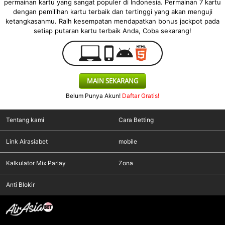
permainan kartu yang sangat populer di Indonesia. Permainan 7 kartu
dengan pemilihan kartu terbaik dan tertinggi yang akan menguji
ketangkasanmu. Raih kesempatan mendapatkan bonus jackpot pada
setiap putaran kartu terbaik Anda, Coba sekarang!
MAIN SEKARANG
Belum Punya Akun!
Daftar Gratis!
Tentang kami
Cara Betting
Link Airasiabet
mobile
Kalkulator Mix Parlay
Zona
Anti Blokir